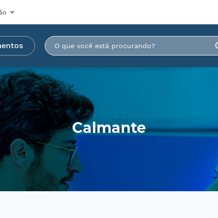
ão
mentos
Calmante