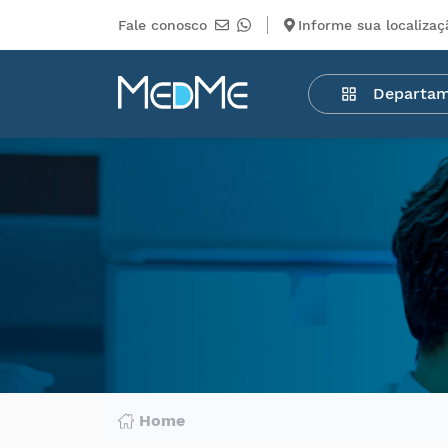
Fale conosco
Informe sua localizaç
Departamentos
Departa
Medicamentos
Higiene
pessoal
Saúde
Infantil
Beleza
Dermocosméticos
Mercearia
Serviços
Terceiros
Home