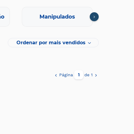
ão
Manipulados
Oft
Ordenar por mais vendidos
Página
de 1