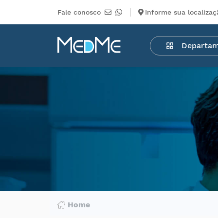
Fale conosco
Informe sua localizaç
Departamentos
Departa
Medicamentos
Higiene
pessoal
Saúde
Infantil
Beleza
Dermocosméticos
Mercearia
Serviços
Terceiros
Home