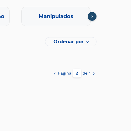
ão
Manipulados
Oft
Ordenar por
Página
de 1