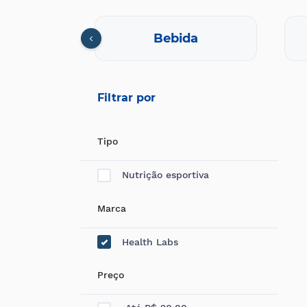
nto
Bebida
Filtrar por
Tipo
Nutrição esportiva
Marca
Health Labs
Preço