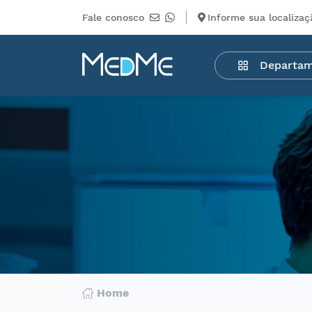
Fale conosco
Informe sua localizaç
Departamentos
Departa
Medicamentos
Higiene
pessoal
Saúde
Infantil
Beleza
Dermocosméticos
Mercearia
Serviços
Terceiros
Home