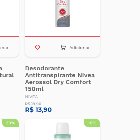
onar
Adicionar
a
Desodorante
tural
Antitranspirante Nivea
Aerossol Dry Comfort
150ml
NIVEA
R$ 19,90
R$ 13,90
30%
10%