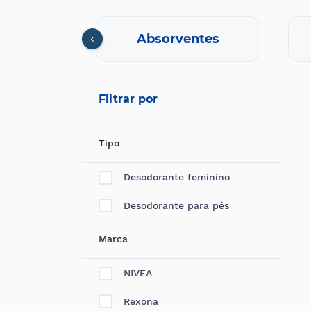
xual
Absorventes
Filtrar por
Tipo
Desodorante feminino
Desodorante para pés
Marca
NIVEA
Rexona