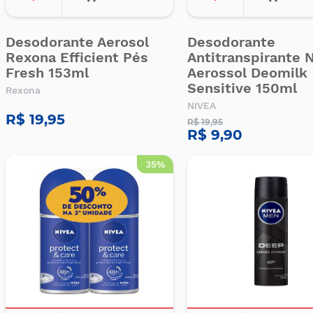
Desodorante Aerosol
Desodorante
Rexona Efficient Pés
Antitranspirante 
Fresh 153ml
Aerossol Deomilk
Sensitive 150ml
Rexona
NIVEA
R$ 19,95
R$ 19,95
R$ 9,90
35%