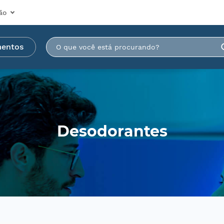
ão
mentos
Desodorantes