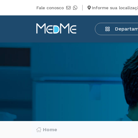
Fale conosco
Informe sua localizaç
Departamentos
Departa
Medicamentos
Higiene
pessoal
Saúde
Infantil
Beleza
Dermocosméticos
Mercearia
Serviços
Terceiros
Home