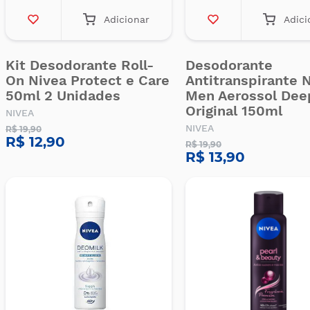
Adicionar
Adici
Kit Desodorante Roll-
Desodorante
On Nivea Protect e Care
Antitranspirante 
50ml 2 Unidades
Men Aerossol Dee
Original 150ml
NIVEA
NIVEA
R$ 19,90
R$ 12,90
R$ 19,90
R$ 13,90