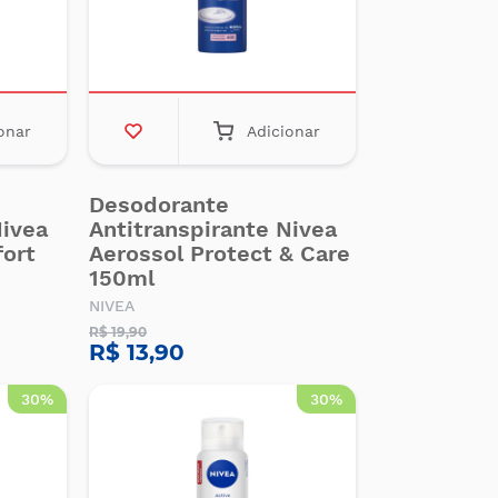
onar
Adicionar
Desodorante
Nivea
Antitranspirante Nivea
fort
Aerossol Protect & Care
150ml
NIVEA
R$ 19,90
R$ 13,90
30%
30%