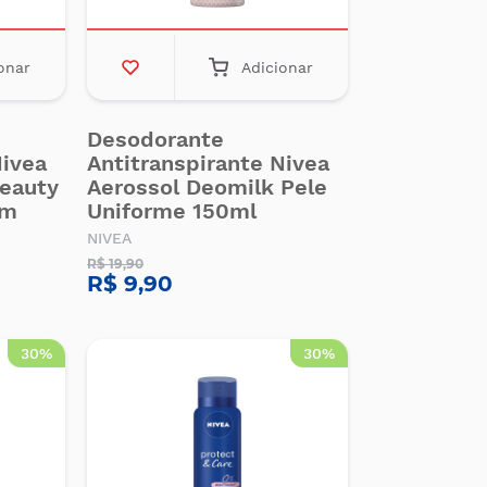
onar
Adicionar
Desodorante
Nivea
Antitranspirante Nivea
Beauty
Aerossol Deomilk Pele
um
Uniforme 150ml
NIVEA
R$ 19,90
R$ 9,90
30%
30%