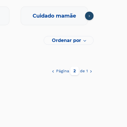
Cuidado mamãe
Farmaci
Ordenar por
Página
de 1