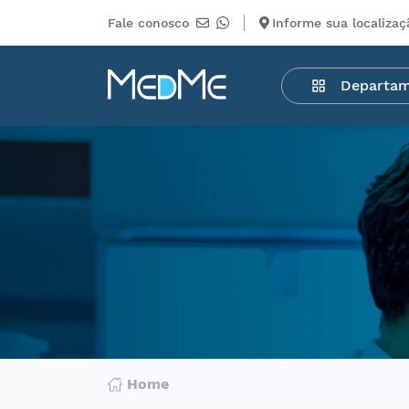
Fale conosco
Informe sua localizaç
Departamentos
Departa
Medicamentos
Higiene
pessoal
Saúde
Infantil
Beleza
Dermocosméticos
Mercearia
Serviços
Terceiros
Home