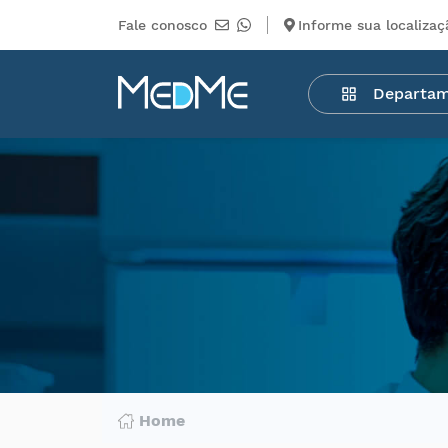
Fale conosco
Informe sua localizaç
Departamentos
Departa
Medicamentos
Higiene
pessoal
Saúde
Infantil
Beleza
Dermocosméticos
Mercearia
Serviços
Terceiros
Home