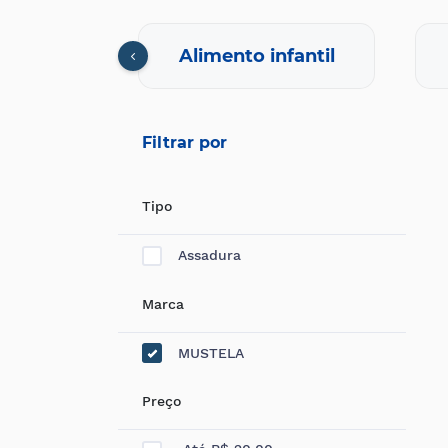
nfantil
Alimento infantil
Filtrar por
Tipo
Assadura
Marca
MUSTELA
Preço