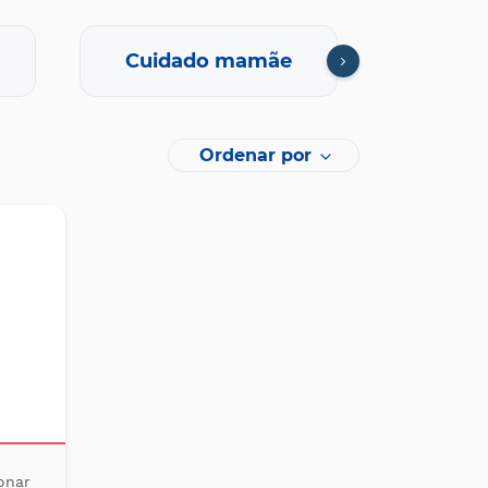
Cuidado mamãe
Farmaci
Ordenar por
onar