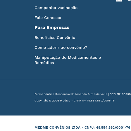
Campanha vacinação
Fale Conosco
Para Empresas
Benefícios Convênio
Como aderir ao convênio?
Manipulação de Medicamentos e
Remédios
Farmacêutica Responsável: Amanda Almeida Valle | CRF/PR: 36238
Copyright © 2026 MedMe - CNPJ n.º 49.554.562/0001-76
MEDME CONVÊNIOS LTDA - CNPJ: 49.554.562/0001-76 | B